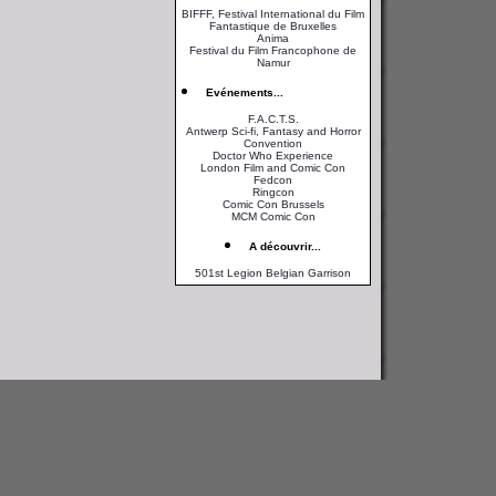
BIFFF, Festival International du Film
Fantastique de Bruxelles
Anima
Festival du Film Francophone de
Namur
Evénements...
F.A.C.T.S.
Antwerp Sci-fi, Fantasy and Horror
Convention
Doctor Who Experience
London Film and Comic Con
Fedcon
Ringcon
Comic Con Brussels
MCM Comic Con
A découvrir...
501st Legion Belgian Garrison