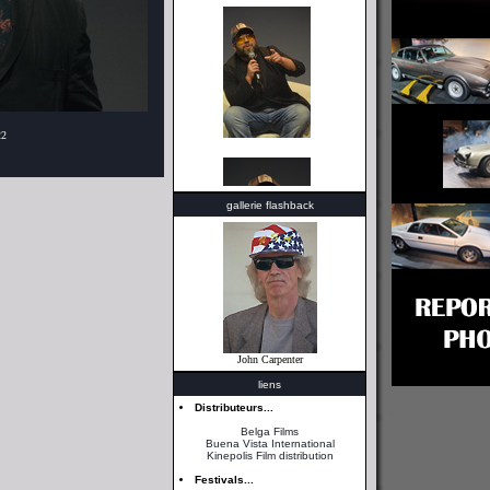
22
gallerie flashback
John Carpenter
liens
Distributeurs...
Belga Films
Buena Vista International
Kinepolis Film distribution
Festivals...