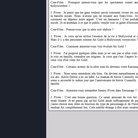
Cine-Files : Pourquoi pensez-vous que les spectateurs soient aus
hollywoodien ?
J. Piven : Je pense que les gens veulent savoir comment vivent les s
la famille royale. Nous n'avons pas de royauté aux Etats-Unis. Je
comment on dépense notre argent. C'est un fantasme ! C'est probab
succès. Je m'attendais à ce que le public veuille voir ce genre d'histoire
Cine-Files : Pensez-vous que la série soit réaliste ?
J. Piven : Je crois qu'on utilise l'essence de la vie à Hollywood et
Mais il y a des personnes comme Ari Gold à Hollywood, croyez-moi !
Cine-Files : Comment aimeriez-vous voir évoluer Ari Gold ?
J. Piven : J'ai proposé quelques idées mais je ne sais pas si elles vont
le voir en famille, connaître ses origines. Je crois que c'est l'aspect le
veux voir d'où vient Ari Gold.
Cine-Files : Certains acteurs de la série sont-ils devenus votre Entoura
J. Piven : Nous nous entendons très bien. On devient naturellement pr
six ans. Kevin Dillon a eu un bébé. La maman de Kevin Connolly es
soeur a accouché le même jour que l'anniversaire de Kevin Connolly
famille.
Cine-Files : Aimeriez-vous interpréter Jeremy Piven dans Entourage ?
J. Piven : C'est une bonne question. Ce serait amusant de voir Ari
serait bizarre. Je ne pense pas qu'Ari Gold aurait suffisamment de p
j'aime choisir mes rôles en fonction du type de personnage et de l'hist
rendrait Ari complètement fou. Cela semble étrange à dire mais totalem