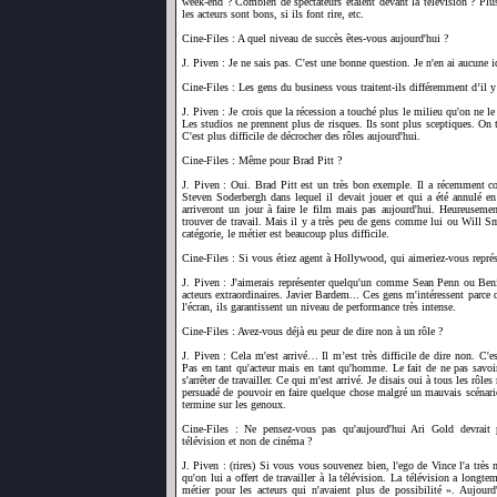
week-end ? Combien de spectateurs étaient devant la télévision ? Plus
les acteurs sont bons, si ils font rire, etc.
Cine-Files : A quel niveau de succès êtes-vous aujourd'hui ?
J. Piven : Je ne sais pas. C'est une bonne question. Je n'en ai aucune i
Cine-Files : Les gens du business vous traitent-ils différemment d’il y
J. Piven : Je crois que la récession a touché plus le milieu qu'on ne le
Les studios ne prennent plus de risques. Ils sont plus sceptiques. On
C'est plus difficile de décrocher des rôles aujourd'hui.
Cine-Files : Même pour Brad Pitt ?
J. Piven : Oui. Brad Pitt est un très bon exemple. Il a récemment co
Steven Soderbergh dans lequel il devait jouer et qui a été annulé en 
arriveront un jour à faire le film mais pas aujourd'hui. Heureusement
trouver de travail. Mais il y a très peu de gens comme lui ou Will Smi
catégorie, le métier est beaucoup plus difficile.
Cine-Files : Si vous étiez agent à Hollywood, qui aimeriez-vous représ
J. Piven : J'aimerais représenter quelqu'un comme Sean Penn ou Beni
acteurs extraordinaires. Javier Bardem... Ces gens m'intéressent parce q
l'écran, ils garantissent un niveau de performance très intense.
Cine-Files : Avez-vous déjà eu peur de dire non à un rôle ?
J. Piven : Cela m'est arrivé… Il m’est très difficile de dire non. C'
Pas en tant qu'acteur mais en tant qu'homme. Le fait de ne pas savoir
s'arrêter de travailler. Ce qui m'est arrivé. Je disais oui à tous les rôle
persuadé de pouvoir en faire quelque chose malgré un mauvais scénario
termine sur les genoux.
Cine-Files : Ne pensez-vous pas qu'aujourd'hui Ari Gold devrait p
télévision et non de cinéma ?
J. Piven : (rires) Si vous vous souvenez bien, l'ego de Vince l'a très m
qu'on lui a offert de travailler à la télévision. La télévision a longt
métier pour les acteurs qui n'avaient plus de possibilité ». Aujourd'