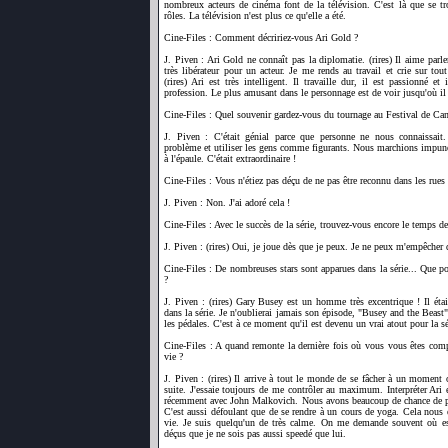
nombreux acteurs de cinéma font de la télévision. C'est là que se tr
rôles. La télévision n'est plus ce qu'elle a été.
Cine-Files : Comment décririez-vous Ari Gold ?
J. Piven : Ari Gold ne connaît pas la diplomatie. (rires) Il aime parler
très libérateur pour un acteur. Je me rends au travail et crie sur tou
(rires) Ari est très intelligent. Il travaille dur, il est passionné e
profession. Le plus amusant dans le personnage est de voir jusqu'où il pe
Cine-Files : Quel souvenir gardez-vous du tournage au Festival de Ca
J. Piven : C'était génial parce que personne ne nous connaissai
problème et utiliser les gens comme figurants. Nous marchions impun
à l'épaule. C'était extraordinaire !
Cine-Files : Vous n'étiez pas déçu de ne pas être reconnu dans les rues
J. Piven : Non. J'ai adoré cela !
Cine-Files : Avec le succès de la série, trouvez-vous encore le temps de 
J. Piven : (rires) Oui, je joue dès que je peux. Je ne peux m'empêcher 
Cine-Files : De nombreuses stars sont apparues dans la série... Que 
?
J. Piven : (rires) Gary Busey est un homme très excentrique ! Il étai
dans la série. Je n'oublierai jamais son épisode, "Busey and the Beast"
les pédales. C'est à ce moment qu'il est devenu un vrai atout pour la sé
Cine-Files : A quand remonte la dernière fois où vous vous êtes com
vie ?
J. Piven : (rires) Il arrive à tout le monde de se fâcher à un moment o
suite. J'essaie toujours de me contrôler au maximum. Interpréter Ari es
récemment avec John Malkovich. Nous avons beaucoup de chance de po
C'est aussi défoulant que de se rendre à un cours de yoga. Cela nous é
vie. Je suis quelqu'un de très calme. On me demande souvent où est 
déçus que je ne sois pas aussi speedé que lui.