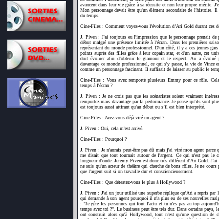
avancent dans leur vie grâce à sa réussite et non leur propre mérite. J
Mon personnage devait être qu'un élément secondaire de l'histoire. Il
du temps.
Cine-Files : Comment voyez-vous l'évolution d’Ari Gold durant ces de
J. Piven : J'ai toujours eu l'impression que le personnage prenait de
début malgré une présence limitée à l'écran. Dans les premières saiso
représentant du monde professionnel. D'un côté, il y a ces jeunes gars
points auprès des filles grâce à leur copain star, et d'un autre, cet un
doit évoluer afin d'obtenir le glamour et le respect. Ari a évolué p
davantage ce monde professionnel, ce qui s'y passe, la vie de Vince en 
comme un personnage fascinant. Il suffisait de laisser au public le tem
Cine-Files : Vous avez remporté plusieurs Emmy pour ce rôle. Cela 
temps à l'écran ?
J. Piven : Je ne crois pas que les scénaristes soient vraiment intére
remportez mais davantage par la performance. Je pense qu'ils sont plu
est toujours aussi attirant qu'au début ou s’il est bien interprété.
Cine-Files : Avez-vous déjà viré un agent ?
J. Piven : Oui, cela m'est arrivé.
Cine-Files : Pourquoi ?
J. Piven : Je n'aurais peut-être pas dû mais j'ai viré mon agent parce q
me disait que tout tournait autour de l'argent. Ce qui n'est pas le
longueur d'onde. Jeremy Piven est donc très différent d'Ari Gold. J'ai 
ne suis qu'un acteur de théâtre qui cherche de bons rôles. Je ne cours 
que l'argent suit si on travaille dur et consciencieusement.
Cine-Files : Que détestez-vous le plus à Hollywood ?
J. Piven : J'ai un jour utilisé une superbe réplique qu'Ari a repris par l
qui demande à son agent pourquoi il n'a plus eu de ses nouvelles malgr
: "Je gère les personnes qui font l'actu et tu n'es pas au top aujourd
temps avec toi ?". Le business peut être très dur. Dans certains pays, le
ont construit alors qu'à Hollywood, tout n'est qu'une question de ch