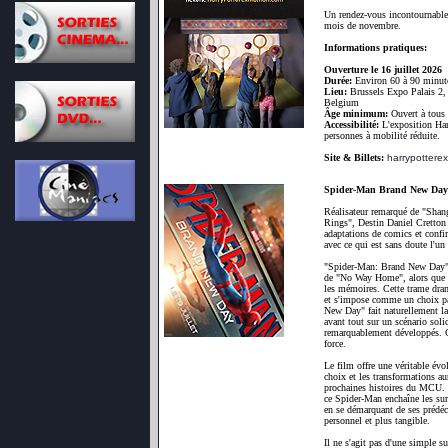
Un rendez-vous incontournable à
mois de novembre.
Informations pratiques:
Ouverture le 16 juillet 2026
Durée:
Environ 60 à 90 minut
Lieu:
Brussels Expo Palais 2, 
Belgium
Âge minimum:
Ouvert à tous 
Accessibilité:
L'exposition Harr
personnes à mobilité réduite.
Site & Billets:
harrypotterex
Spider-Man Brand New Day
Réalisateur remarqué de "Shan
Rings", Destin Daniel Cretton 
adaptations de comics et confir
avec ce qui est sans doute l'un
"Spider-Man: Brand New Day" 
de "No Way Home", alors que Pe
les mémoires. Cette trame dram
et s'impose comme un choix pa
New Day" fait naturellement la p
avant tout sur un scénario sol
remarquablement développés. C'e
force.
Le film offre une véritable évo
choix et les transformations au
prochaines histoires du MCU. 
ce Spider-Man enchaîne les sur
en se démarquant de ses prédéce
personnel et plus tangible.
Il ne s'agit pas d'une simple s