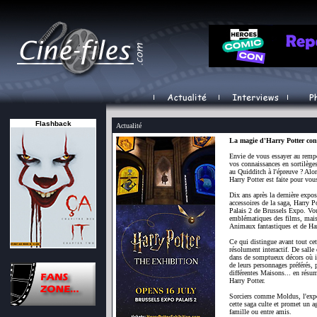
Flashback
Actualité
La magie d'Harry Potter cont
Envie de vous essayer au rempo
vos connaissances en sortilèges
au Quidditch à l'épreuve ? Alor
Harry Potter est faite pour vou
Dix ans après la dernière expo
accessoires de la saga, Harry P
Palais 2 de Brussels Expo. Vou
emblématiques des films, mais 
Animaux fantastiques et de Har
Ce qui distingue avant tout cet
résolument interactif. De salle 
dans de somptueux décors où il
de leurs personnages préférés, p
différentes Maisons... en résum
Harry Potter.
Sorciers comme Moldus, l'expos
cette saga culte et promet un 
famille ou entre amis.