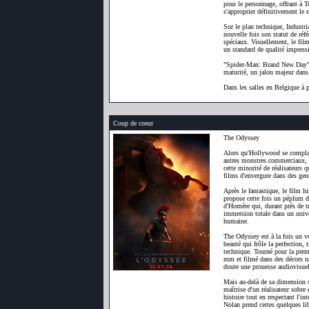
pour le personnage, offrant à 
s'approprier définitivement le r
Sur le plan technique, Industr
nouvelle fois son statut de réfé
spéciaux. Visuellement, le film
un standard de qualité impress
"Spider-Man: Brand New Day" e
maturité, un jalon majeur da
Dans les salles en Belgique à 
Coup de coeur
The Odyssey
Alors qu'Hollywood se complaît
autres monstres commerciaux, C
cette minorité de réalisateurs 
films d'envergure dans des gen
Après le fantastique, le film his
propose cette fois un péplum d
d'Homère qui, durant près de t
immersion totale dans un univer
humaine.
The Odyssey est à la fois un vo
beauté qui frôle la perfection,
technique. Tourné pour la pre
mm et filmé dans des décors na
doute une prouesse audiovisuel
Mais au-delà de sa dimension sp
maîtrise d'un réalisateur sobre 
histoire tout en respectant l'in
Nolan prend certes quelques lib