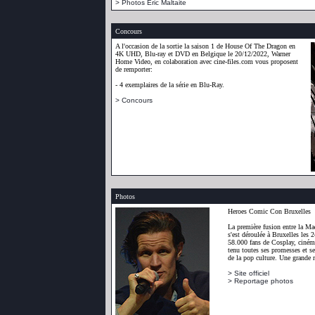
> Photos Eric Maltaite
Concours
A l'occasion de la sortie la saison 1 de House Of The Dragon en
4K UHD, Blu-ray et DVD en Belgique le 20/12/2022, Warner
Home Video, en colaboration avec cine-files.com vous proposent
de remporter:
- 4 exemplaires de la série en Blu-Ray.
> Concours
Photos
Heroes Comic Con Bruxelles
La première fusion entre la M
s'est déroulée à Bruxelles les 
58.000 fans de Cosplay, ciném
tenu toutes ses promesses et s
de la pop culture. Une grande r
> Site officiel
> Reportage photos