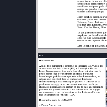
ne perd jamais de vue son objec
début de film déconcertant et u
numériques atteignent parfois 
comme une véritable œuvre qui 
en scène cinématographique.
Nolan bénéficie également d'un
emmenée par un Matt Damon i
Hathaway, Robert Pattinson et
sont tout aussi judicieux, a
Hurst, Charlize Theron, Elliot
Un pari pleinement réussi qui d
sceptiques que les salles de c
offrir. Un film incontournable,
comme un classique du 7ème
Dans les salles en Belgique à 
BD
Hollywoodland
Afin de fêter dignement le centenaire de l'enseigne Hollywood, les
artistes bruxellois Eric Maltaite (421) et Zidrou (Ric Hochet,
Leonard) nous proposent un magnifique album qui retrace par de
petites scènes l'âge d'or du cinéma américain. Sur un ton
humoristique, parfois sarcastique, voir même irrévérencieux, les
auteurs nous projettent dans les coulisses de l'industrie
cinématographique avec beaucoup de justesse. A la lecture de ce
passionnant ouvrage, on rit mais on est avant tout touché par
chacun des personnages qui cachent en peu de cases une sensibilité
profonde. Hollywoodland se lit d'une traite et nous fait voyager
par ses couleurs et ses répliques tranchantes. Indispensable pour
tous les amateurs du 7ème art. - LDG
Disponible à partir du 05/10/2022
> Fluide Glacial.com