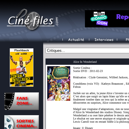
Flashback
Alice In Wonderland
Sortie Cinéma :
Sortie DVD : 2011-02-23
Réalisation : Clyde Geronimi, Wilfred Jackson
Comédiens (voix VO) : Kathryn Beaumont , Ed
Felton
Juchée sur un arbre, la jeune Alice s’invente un
C’est alors que surgit un lapin blanc qu’elle se 
finalement tomber dans un trou qui la mène au 
découvertes en surprises, Alice commence son v
Malgré une vingtaine d’adaptations, rien ne nous
d’Alice In Wonderland des studios Disney. Simpl
Wonderland a su oser faire pénétrer le dessin an
Le résultat est une œuvre atypique et originale 
Lewis Carroll tout en restant fidèle à la philo
Image: © Disney