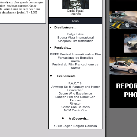
 Weasel) aux plus grands personnages
bie - toujours superbe Harley
r de James Gunn de faire des films
Daniel Knauf
ut simplement jouissif ! - LDG
Carnivàle
liens
Distributeurs...
Belga Films
Buena Vista International
Kinepolis Film distribution
Festivals...
BIFFF, Festival International du Film
Fantastique de Bruxelles
Anima
Festival du Film Francophone de
Namur
Evénements...
F.A.C.T.S.
Antwerp Sci-fi, Fantasy and Horror
Convention
Doctor Who Experience
London Film and Comic Con
Fedcon
Ringcon
Comic Con Brussels
MCM Comic Con
A découvrir...
501st Legion Belgian Garrison