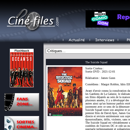
Flashback
The Suicide Squad
Sortie Cinéma :
Sortie DVD : 2021-12-01
Réalisation : James Gunn
Comédiens : Margot Robbie, Idris El
Avant d'avoir connu la consécration d
les Gardiens de La Galaxie, le réalisa
ses films déjantés au sein de la mais
plusieurs années, il y a développé des 
autres ainsi qu'un humour parfois ext
justement avec ce sens de la démesure e
Suicide Squad toute son ampleur et so
premier film de David Ayer, James Gun
directe et revisite entièrement son suje
époustouflante, drôle, violente, sans 
The Suicide Squad est véritablement 
confrères de l'univers DC et crée un m
spectacle techniquement et scénaristiq