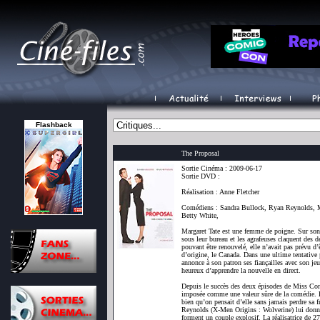
Flashback
The Proposal
Sortie Cinéma : 2009-06-17
Sortie DVD :
Réalisation : Anne Fletcher
Comédiens : Sandra Bullock, Ryan Reynolds, M
Betty White,
Margaret Tate est une femme de poigne. Sur son
sous leur bureau et les agrafeuses claquent des
pouvant être renouvelé, elle n’avait pas prévu d
d’origine, le Canada. Dans une ultime tentative 
annonce à son patron ses fiançailles avec son je
heureux d’apprendre la nouvelle en direct.
Depuis le succès des deux épisodes de Miss Con
imposée comme une valeur sûre de la comédie. El
bien qu’on pensait d’elle sans jamais perdre sa f
Reynolds (X-Men Origins : Wolverine) lui donne 
forment un couple explosif. La réalisatrice de 2