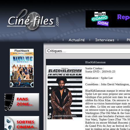
Flashback
BlacKkKlansman
Sortie Cinéma :
Sortie DVD : 2019-01-23
Réalisation : Spike Lee
Comédiens : John David Washington, 
BlacKkKlansman marque le retour derr
Spike Lee qui nous propose une savour
véridique d'un policier noir dans les a
célèbre Ku Klux Klan. On retrouve le 
délivre sa vision humoristique mais n
ses effets. Le film est une satire inte
on retrouve toute la passion et la sin
Washington (The Old Man & the Gun )
à ses côtés une brochette d'acteurs e
Star Wars), Topher Grace (That '70s 
Baldwin ou encore Michael Buscemi (
du Grand Prix du Jury au festival de
tout le cinéma qu'on aime de Spike L