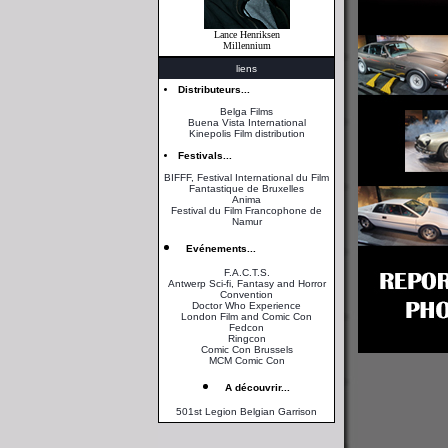
Lance Henriksen
Millennium
liens
Distributeurs...
Belga Films
Buena Vista International
Kinepolis Film distribution
Festivals...
BIFFF, Festival International du Film
Fantastique de Bruxelles
Anima
Festival du Film Francophone de
Namur
Evénements...
F.A.C.T.S.
Antwerp Sci-fi, Fantasy and Horror
Convention
Doctor Who Experience
London Film and Comic Con
Fedcon
Ringcon
Comic Con Brussels
MCM Comic Con
A découvrir...
501st Legion Belgian Garrison