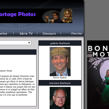
gallerie flashback
pencer Stone
ropose de retracer l'histoire vraie
Kevin Spacey
rroriste du 21 août 2015 à bord du
humain qui décrit le destin héroïque
interview flashback
ia qui caractérise le réalisateur, ce
jouer à chacun son propre rôle est une
stesse et ce malgré un début de film
xacerber nombreux spectateurs. The
 s'il n'est pas la meilleure