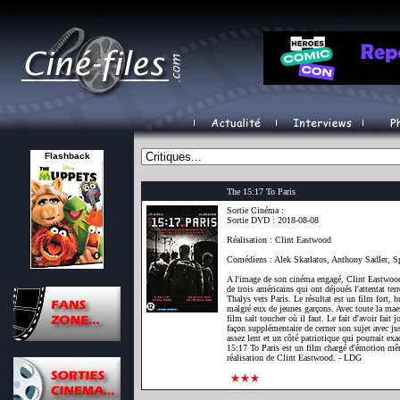
Flashback
The 15:17 To Paris
Sortie Cinéma :
Sortie DVD : 2018-08-08
Réalisation : Clint Eastwood
Comédiens : Alek Skarlatos, Anthony Sadler, S
A l'image de son cinéma engagé, Clint Eastwood p
de trois américains qui ont déjoués l'attentat te
Thalys vers Paris. Le résultat est un film fort, 
malgré eux de jeunes garçons. Avec toute la maestr
film sait toucher où il faut. Le fait d'avoir fait 
façon supplémentaire de cerner son sujet avec ju
assez lent et un côté patriotique qui pourrait e
15:17 To Paris est un film chargé d'émotion même
réalisation de Clint Eastwood. - LDG