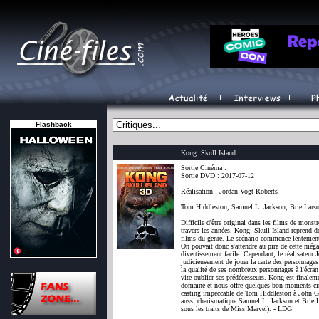
Flashback
Kong: Skull Island
Sortie Cinéma :
Sortie DVD : 2017-07-12
Réalisation : Jordan Vogt-Roberts
Tom Hiddleston, Samuel L. Jackson, Brie Lars
Difficile d'être original dans les films de monst
travers les années. Kong: Skull Island reprend d
films du genre. Le scénario commence lentement 
On pouvait donc s'attendre au pire de cette méga
divertissement facile. Cependant, le réalisateur
judicieusement de jouer la carte des personnages 
la qualité de ses nombreux personnages à l'écran
vite oublier ses prédécesseurs. Kong est finalem
domaine et nous offre quelques bon moments ci
casting impeccable de Tom Hiddleston à John G
aussi charismatique Samuel L. Jackson et Brie L
sous les traits de Miss Marvel). - LDG